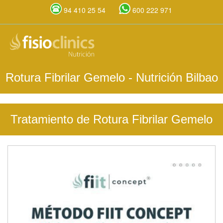
94 410 25 54
600 222 971
Pasar
al
contenido
principal
Rotura Fibrilar Gemelo
- Nutrición Bilbao
Tratamiento de Rotura Fibrilar Gemelo