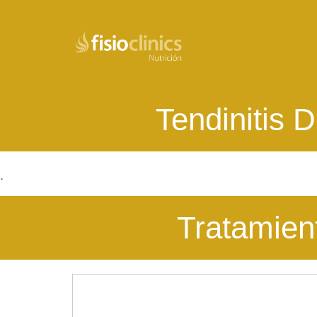
Pasar
al
contenido
principal
Tendinitis 
.
Tratamien