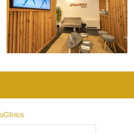
oClinics