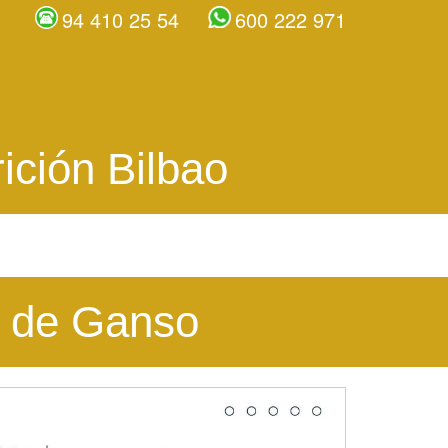
94 410 25 54
600 222 971
ición Bilbao
a de Ganso