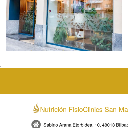
.
Nutrición FisioClinics San 
Sabino Arana Etorbidea, 10, 48013 Bilba