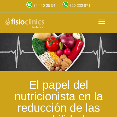
94 410 25 54
600 222 971
Pasar
Toggle
al
navigat
contenido
principal
El papel del
nutricionista en la
reducción de las